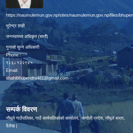
https://naumulemun.gov.np/sites/naumulemun.gov.np/files/bhupen
भुपेन्द्र शाही
जनस्वास्थ्य अधिकृत (सातौं)
गुनासो सुन्ने अधिकारी
Phone :
९८६८१२२९४५
Email:
shahibhupendra481@gmail.com
सम्पर्क विवरण
नौमूले गाउँपालिका, गाउँ कार्यपालिकाको कार्यालय, कर्णाली प्रदेश, नौमूले बजार,
दैलेख |