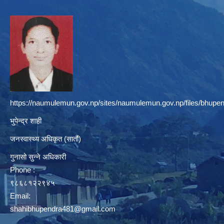
https://naumulemun.gov.np/sites/naumulemun.gov.np/files/bhupen
भुपेन्द्र शाही
जनस्वास्थ्य अधिकृत (सातौं)
गुनासो सुन्ने अधिकारी
Phone :
९८६८१२२९४५
Email:
shahibhupendra481@gmail.com