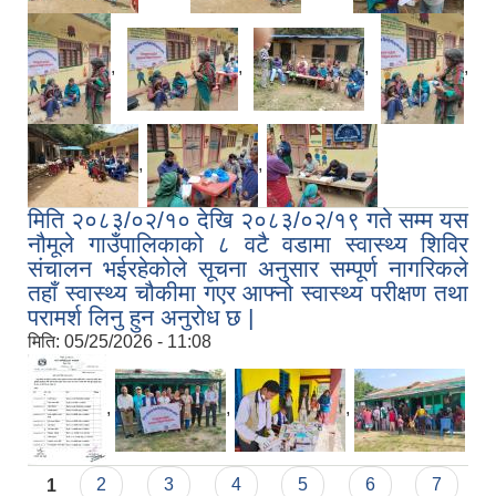
,
,
,
,
,
,
मिति २०८३/०२/१० देखि २०८३/०२/१९ गते सम्म यस
नौमूले गाउँपालिकाको ८ वटै वडामा स्वास्थ्य शिविर
संचालन भईरहेकोले सूचना अनुसार सम्पूर्ण नागरिकले
तहाँ स्वास्थ्य चौकीमा गएर आफ्नो स्वास्थ्य परीक्षण तथा
परामर्श लिनु हुन अनुरोध छ |
मिति:
05/25/2026 - 11:08
,
,
,
Pages
1
2
3
4
5
6
7