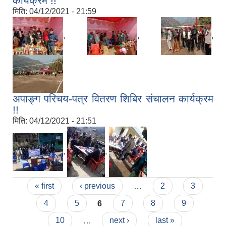
कार्यक्रम !!
मिति:
04/12/2021 - 21:59
,
,
,
अपाङ्ग परिचय-पत्र वितरण शिबिर संचालन कार्यक्रम
!!
मिति:
04/12/2021 - 21:51
,
,
Pages
« first
‹ previous
…
2
3
4
5
6
7
8
9
10
…
next ›
last »