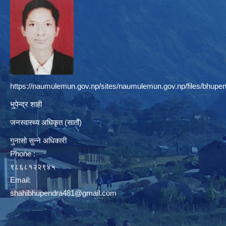
https://naumulemun.gov.np/sites/naumulemun.gov.np/files/bhupen
भुपेन्द्र शाही
जनस्वास्थ्य अधिकृत (सातौं)
गुनासो सुन्ने अधिकारी
Phone :
९८६८१२२९४५
Email:
shahibhupendra481@gmail.com