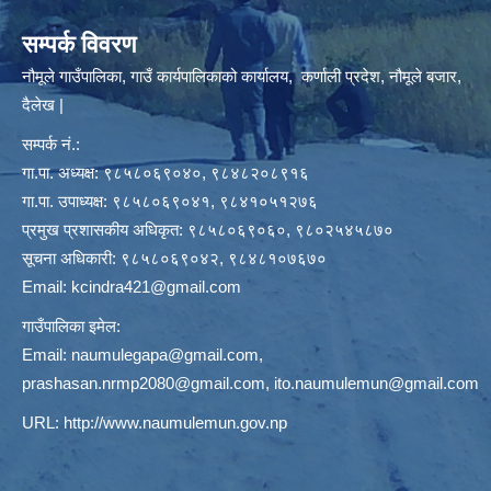
सम्पर्क विवरण
नौमूले गाउँपालिका, गाउँ कार्यपालिकाको कार्यालय, कर्णाली प्रदेश, नौमूले बजार,
दैलेख |
सम्पर्क नं.:
गा.पा. अध्यक्ष: ९८५८०६९०४०, ९८४८२०८९१६
गा.पा. उपाध्यक्ष: ९८५८०६९०४१, ९८४१०५१२७६
प्रमुख प्रशासकीय अधिकृत: ९८५८०६९०६०, ९८०२५४५८७०
सूचना अधिकारी: ९८५८०६९०४२, ९८४८१०७६७०
Email:
kcindra421@gmail.com
गाउँपालिका इमेल:
Email:
naumulegapa@gmail.com
,
prashasan.nrmp2080@gmail.com
,
ito.naumulemun@gmail.com
URL:
http://www.naumulemun.gov.np