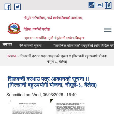
Skip to main content
नौमूले गाउँपालिका, गाउँ कार्यपालिकाको कार्यालय,
दैलेख, कर्णाली प्रदेश
"सुशासन र पारदर्शिता, सुखी नौमूलेबासी हाम्रो प्रतिबद्धता"
समाचार
ित भई दिने सम्बन्धी सूचना !!
"सामाजिक परिचालक" पदपूर्तिको लागि लिखित परीक्षा संचा
You are here
Home
» सिलबन्दी दरभाउ पत्र आव्हानको सूचना !! (गिरखानी बहुउपयोगी योजना,
नौमूले-८, दैलेख)
सिलबन्दी दरभाउ पत्र आव्हानको सूचना !!
(गिरखानी बहुउपयोगी योजना, नौमूले-८, दैलेख)
Submitted on:
Wed, 06/03/2026 - 16:40