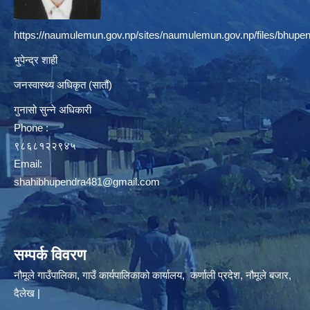
https://naumulemun.gov.np/sites/naumulemun.gov.np/files/bhupen
भुपेन्द्र शाही
जनस्वास्थ्य अधिकृत (सातौं)
गुनासो सुन्ने अधिकारी
Phone :
९८६८१२२९४५
Email:
shahibhupendra481@gmail.com
सम्पर्क विवरण
नौमूले गाउँपालिका, गाउँ कार्यपालिकाको कार्यालय, कर्णाली प्रदेश, नौमूले बजार,
दैलेख |