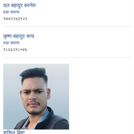
दल बहादुर बस्नेत
वडा सदस्य
९७४२२४३९२२
कृष्ण बहादुर चन्द
वडा सदस्य
९८६६२१८५४६
शुसिल बिष्ट