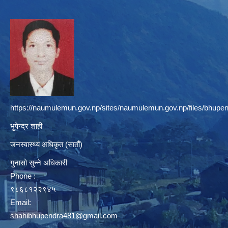
https://naumulemun.gov.np/sites/naumulemun.gov.np/files/bhupen
भुपेन्द्र शाही
जनस्वास्थ्य अधिकृत (सातौं)
गुनासो सुन्ने अधिकारी
Phone :
९८६८१२२९४५
Email:
shahibhupendra481@gmail.com