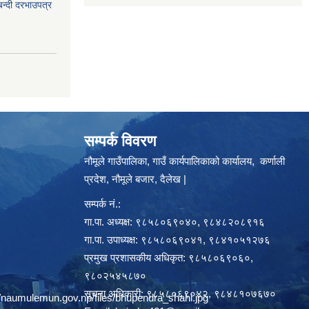
बन्दी दरभाउपत्र
सम्पर्क विवरण
नौमूले गाउँपालिका, गाउँ कार्यपालिकाको कार्यालय, कर्णाली
प्रदेश, नौमूले बजार, दैलेख |
सम्पर्क नं.:
गा.पा. अध्यक्ष: ९८५८०६९०४०, ९८४८२०८९१६
गा.पा. उपाध्यक्ष: ९८५८०६९०४१, ९८४१०५१२७६
प्रमुख प्रशासकीय अधिकृत: ९८५८०६९०६०,
९८०२५४५८७०
सूचना अधिकारी: ९८५८०६९०४२, ९८४८१०७६७०
/naumulemun.gov.np/files/bhupendra_shahi.jpg