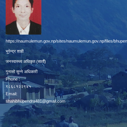
https://naumulemun.gov.np/sites/naumulemun.gov.np/files/bhupen
भुपेन्द्र शाही
जनस्वास्थ्य अधिकृत (सातौं)
गुनासो सुन्ने अधिकारी
Phone :
९८६८१२२९४५
Email:
shahibhupendra481@gmail.com