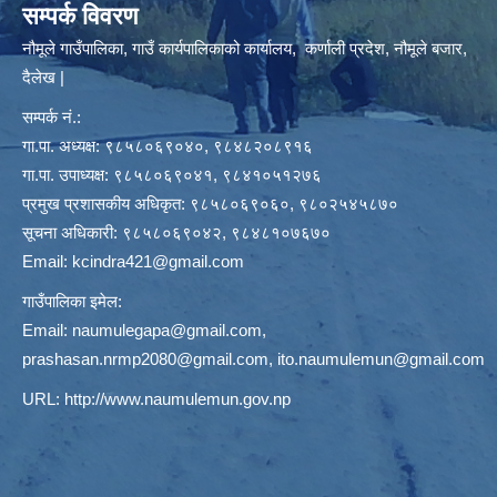
सम्पर्क विवरण
नौमूले गाउँपालिका, गाउँ कार्यपालिकाको कार्यालय, कर्णाली प्रदेश, नौमूले बजार,
दैलेख |
सम्पर्क नं.:
गा.पा. अध्यक्ष: ९८५८०६९०४०, ९८४८२०८९१६
गा.पा. उपाध्यक्ष: ९८५८०६९०४१, ९८४१०५१२७६
प्रमुख प्रशासकीय अधिकृत: ९८५८०६९०६०, ९८०२५४५८७०
सूचना अधिकारी: ९८५८०६९०४२, ९८४८१०७६७०
Email:
kcindra421@gmail.com
गाउँपालिका इमेल:
Email:
naumulegapa@gmail.com
,
prashasan.nrmp2080@gmail.com
,
ito.naumulemun@gmail.com
URL:
http://www.naumulemun.gov.np