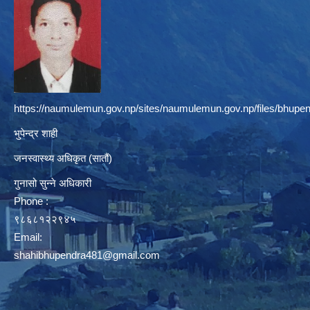
https://naumulemun.gov.np/sites/naumulemun.gov.np/files/bhupen
भुपेन्द्र शाही
जनस्वास्थ्य अधिकृत (सातौं)
गुनासो सुन्ने अधिकारी
Phone :
९८६८१२२९४५
Email:
shahibhupendra481@gmail.com