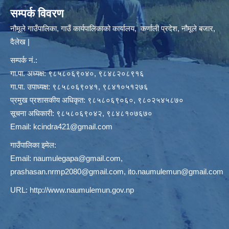
सम्पर्क विवरण
नौमूले गाउँपालिका, गाउँ कार्यपालिकाको कार्यालय, कर्णाली प्रदेश, नौमूले बजार,
दैलेख |
सम्पर्क नं.:
गा.पा. अध्यक्ष: ९८५८०६९०४०, ९८४८२०८९१६
गा.पा. उपाध्यक्ष: ९८५८०६९०४१, ९८४१०५१२७६
प्रमुख प्रशासकीय अधिकृत: ९८५८०६९०६०, ९८०२५४५८७०
सूचना अधिकारी: ९८५८०६९०४२, ९८४८१०७६७०
Email:
kcindra421@gmail.com
गाउँपालिका इमेल:
Email:
naumulegapa@gmail.com
,
prashasan.nrmp2080@gmail.com
,
ito.naumulemun@gmail.com
URL:
http://www.naumulemun.gov.np