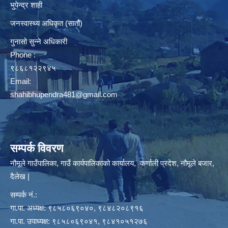
भुपेन्द्र शाही
जनस्वास्थ्य अधिकृत (सातौं)
गुनासो सुन्ने अधिकारी
Phone :
९८६८१२२९४५
Email:
shahibhupendra481@gmail.com
सम्पर्क विवरण
नौमूले गाउँपालिका, गाउँ कार्यपालिकाको कार्यालय, कर्णाली प्रदेश, नौमूले बजार,
दैलेख |
सम्पर्क नं.:
गा.पा. अध्यक्ष: ९८५८०६९०४०, ९८४८२०८९१६
गा.पा. उपाध्यक्ष: ९८५८०६९०४१, ९८४१०५१२७६