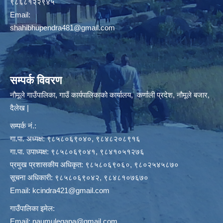
९८६८१२२९४५
Email:
shahibhupendra481@gmail.com
सम्पर्क विवरण
नौमूले गाउँपालिका, गाउँ कार्यपालिकाको कार्यालय, कर्णाली प्रदेश, नौमूले बजार,
दैलेख |
सम्पर्क नं.:
गा.पा. अध्यक्ष: ९८५८०६९०४०, ९८४८२०८९१६
गा.पा. उपाध्यक्ष: ९८५८०६९०४१, ९८४१०५१२७६
प्रमुख प्रशासकीय अधिकृत: ९८५८०६९०६०, ९८०२५४५८७०
सूचना अधिकारी: ९८५८०६९०४२, ९८४८१०७६७०
Email:
kcindra421@gmail.com
गाउँपालिका इमेल:
Email:
naumulegapa@gmail.com
,