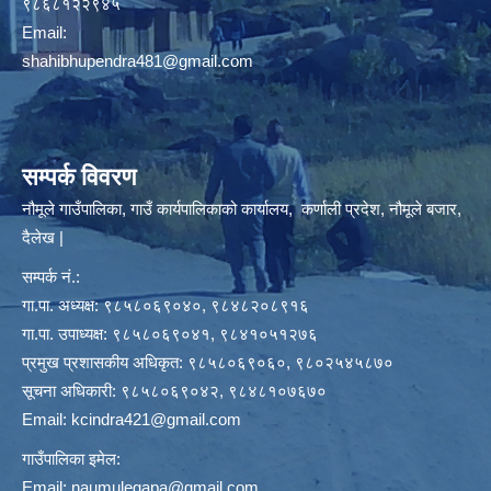
९८६८१२२९४५
Email:
shahibhupendra481@gmail.com
सम्पर्क विवरण
नौमूले गाउँपालिका, गाउँ कार्यपालिकाको कार्यालय, कर्णाली प्रदेश, नौमूले बजार,
दैलेख |
सम्पर्क नं.:
गा.पा. अध्यक्ष: ९८५८०६९०४०, ९८४८२०८९१६
गा.पा. उपाध्यक्ष: ९८५८०६९०४१, ९८४१०५१२७६
प्रमुख प्रशासकीय अधिकृत: ९८५८०६९०६०, ९८०२५४५८७०
सूचना अधिकारी: ९८५८०६९०४२, ९८४८१०७६७०
Email:
kcindra421@gmail.com
गाउँपालिका इमेल:
Email:
naumulegapa@gmail.com
,