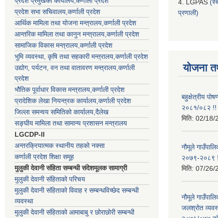
प्रदेश प्रमुखको कार्यालय,कर्णाली प्रदेश
4. LGPAS
(स्
प्रदेश सभा सचिवालय,कर्णाली प्रदेश
प्रणाली)
आर्थिक मामिला तथा योजना मन्त्रालय,कर्णाली प्रदेश
आन्तरिक मामिला तथा कानुन मन्त्रालय,कर्णाली प्रदेश
सामाजिक विकास मन्त्रालय,कर्णाली प्रदेश
भुमि व्यवस्था, कृषि तथा सहकारी मन्त्रालय,कर्णाली प्रदेश
योजना त
उद्योग, पर्यटन, वन तथा वातावरण मन्त्रालय,कर्णाली
प्रदेश
भौतिक पूर्वाधार विकास मन्त्रालय,कर्णाली प्रदेश
बहुक्षेत्रीय पो
प्रादेशिक लेखा नियन्त्रक कार्यालय,कर्णाली प्रदेश
२०८१/०८२ !!
जिल्ला समन्वय समितिको कार्यालय,दैलेख
मिति:
02/18/
सङ्घीय मामिला तथा सामान्य प्रशासन मन्त्रालय
LGCDP-II
अन्तरक्रियात्मक स्थानीय तहको नक्सा
नौमूले गाउँपालि
कर्णाली प्रदेश शिक्षा समूह
२०७९-२०८९ !
मुलुकी देवानी संहिता सम्बन्धी संदेशमूलक सामाग्री
मिति:
07/26/
मुलुकी देवानी संहिताको परिचय
मुलुकी देवानी संहिताको विवाह र सम्बन्धविच्छेद सम्बन्धी
नौमूले गाउँपा
व्यवस्था
जलश्रोत व्यवस
मुलुकी देवानी संहिताको आमाबाबु र छोराछोरी सम्बन्धी