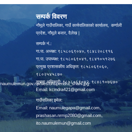
सम्पर्क विवरण
नौमूले गाउँपालिका, गाउँ कार्यपालिकाको कार्यालय, कर्णाली
प्रदेश, नौमूले बजार, दैलेख |
सम्पर्क नं.:
गा.पा. अध्यक्ष: ९८५८०६९०४०, ९८४८२०८९१६
गा.पा. उपाध्यक्ष: ९८५८०६९०४१, ९८४१०५१२७६
प्रमुख प्रशासकीय अधिकृत: ९८५८०६९०६०,
९८०२५४५८७०
सूचना अधिकारी: ९८५८०६९०४२, ९८४८१०७६७०
/naumulemun.gov.np/files/bhupendra_shahi.jpg
Email:
kcindra421@gmail.com
गाउँपालिका इमेल:
Email:
naumulegapa@gmail.com
,
prashasan.nrmp2080@gmail.com
,
ito.naumulemun@gmail.com