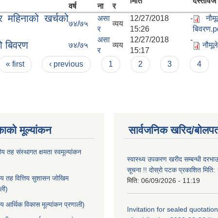
मिति
दस्तावेज
वर्ष
ना
र
 महिनाको खर्चको
असा
12/27/2018 -
नौम
७४/७५
व्यय
र
15:26
बिवरण.p
असा
12/27/2018 -
ो बिवरण
७४/७५
व्यय
नौमू
र
15:17
« first
‹ previous
1
2
3
4
काको मूल्यांकन
सार्वजनिक खरिद/बोलपत
ीय तह संस्थागत क्षमता स्वमूल्यांकन
स्वास्थ्य उपकरण खरीद सम्बन्धी दरभा
सूचना !! दोस्रो पटक प्रकाशित मित
ीय तह वित्तिय सुशासन जोखिम
मिति:
06/09/2026 - 11:19
ाली)
ीय आर्थिक विकास मूल्यांकन प्रणाली)
Invitation for sealed quotation