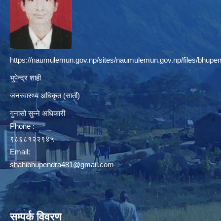
https://naumulemun.gov.np/sites/naumulemun.gov.np/files/bhupen
भुपेन्द्र शाही
जनस्वास्थ्य अधिकृत (सातौं)
गुनासो सुन्ने अधिकारी
Phone :
९८६८१२२९४५
Email:
shahibhupendra481@gmail.com
सम्पर्क विवरण