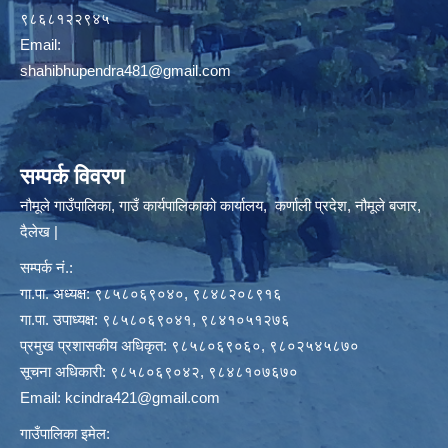
९८६८१२२९४५
Email:
shahibhupendra481@gmail.com
सम्पर्क विवरण
नौमूले गाउँपालिका, गाउँ कार्यपालिकाको कार्यालय, कर्णाली प्रदेश, नौमूले बजार,
दैलेख |
सम्पर्क नं.:
गा.पा. अध्यक्ष: ९८५८०६९०४०, ९८४८२०८९१६
गा.पा. उपाध्यक्ष: ९८५८०६९०४१, ९८४१०५१२७६
प्रमुख प्रशासकीय अधिकृत: ९८५८०६९०६०, ९८०२५४५८७०
सूचना अधिकारी: ९८५८०६९०४२, ९८४८१०७६७०
Email:
kcindra421@gmail.com
गाउँपालिका इमेल: