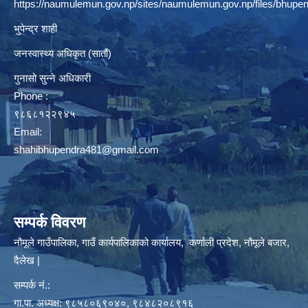
https://naumulemun.gov.np/sites/naumulemun.gov.np/files/bhupen
भुपेन्द्र शाही
जनस्वास्थ्य अधिकृत (सातौं)
गुनासो सुन्ने अधिकारी
Phone :
९८६८१२२९४५
Email:
shahibhupendra481@gmail.com
सम्पर्क विवरण
नौमूले गाउँपालिका, गाउँ कार्यपालिकाको कार्यालय, कर्णाली प्रदेश, नौमूले बजार,
दैलेख |
सम्पर्क नं.:
गा.पा. अध्यक्ष: ९८५८०६९०४०, ९८४८२०८९१६