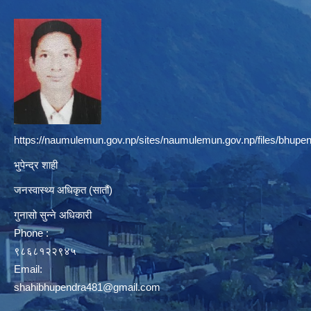
https://naumulemun.gov.np/sites/naumulemun.gov.np/files/bhupen
भुपेन्द्र शाही
जनस्वास्थ्य अधिकृत (सातौं)
गुनासो सुन्ने अधिकारी
Phone :
९८६८१२२९४५
Email:
shahibhupendra481@gmail.com