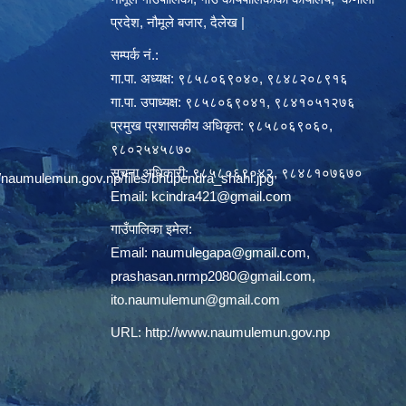
प्रदेश, नौमूले बजार, दैलेख |
सम्पर्क नं.:
गा.पा. अध्यक्ष: ९८५८०६९०४०, ९८४८२०८९१६
गा.पा. उपाध्यक्ष: ९८५८०६९०४१, ९८४१०५१२७६
प्रमुख प्रशासकीय अधिकृत: ९८५८०६९०६०,
९८०२५४५८७०
सूचना अधिकारी: ९८५८०६९०४२, ९८४८१०७६७०
/naumulemun.gov.np/files/bhupendra_shahi.jpg
Email:
kcindra421@gmail.com
गाउँपालिका इमेल:
Email:
naumulegapa@gmail.com
,
prashasan.nrmp2080@gmail.com
,
ito.naumulemun@gmail.com
URL:
http://www.naumulemun.gov.np