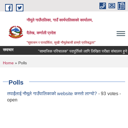
Skip to main content
नौमूले गाउँपालिका, गाउँ कार्यपालिकाको कार्यालय,
दैलेख, कर्णाली प्रदेश
"सुशासन र पारदर्शिता, सुखी नौमूलेबासी हाम्रो प्रतिबद्धता"
समाचार
"सामाजिक परिचालक" पदपूर्तिको लागि लिखित परीक्षा संचालन हुने सम्बन्ध
You are here
Home
» Polls
Polls
तपाईंलाई नौमूले गाउँपालिकाको website कस्तो लाग्यो?
- 93 votes -
open