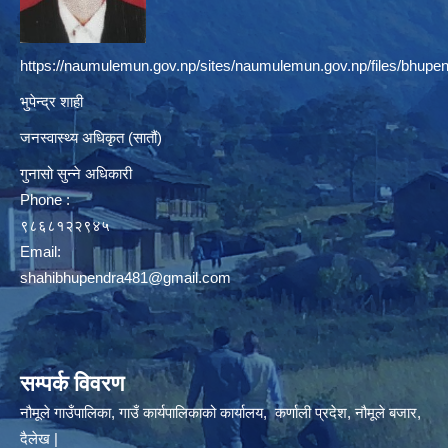
https://naumulemun.gov.np/sites/naumulemun.gov.np/files/bhupen
भुपेन्द्र शाही
जनस्वास्थ्य अधिकृत (सातौं)
गुनासो सुन्ने अधिकारी
Phone :
९८६८१२२९४५
Email:
shahibhupendra481@gmail.com
सम्पर्क विवरण
नौमूले गाउँपालिका, गाउँ कार्यपालिकाको कार्यालय, कर्णाली प्रदेश, नौमूले बजार,
दैलेख |