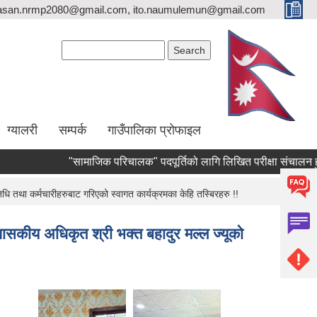
asan.nrmp2080@gmail.com, ito.naumulemun@gmail.com
Search form
Search
ग्यालरी
सम्पर्क
गाउँपालिका प्रोफाइल
"सामाजिक परिचालक" पदपूर्तिको लागि लिखित परीक्षा संचालन हुने सम्बन्
ि तथा कर्मचारीहरुबाट गरिएको स्वागत कार्यक्रमका केहि तस्बिरहरु !!
ासकीय अधिकृत श्री भक्त बहादुर मल्ल ज्यूको