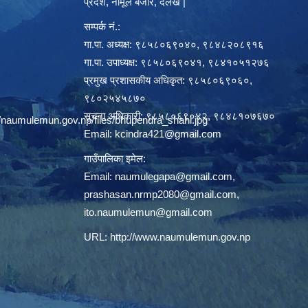
प्रदेश, नौमूले बजार, दैलेख |
सम्पर्क नं.:
गा.पा. अध्यक्ष: ९८५८०६९०४०, ९८४८२०८९१६
गा.पा. उपाध्यक्ष: ९८५८०६९०४१, ९८४१०५१२७६
प्रमुख प्रशासकीय अधिकृत: ९८५८०६९०६०,
९८०२५४५८७०
सूचना अधिकारी: ९८५८०६९०४२, ९८४८१०७६७०
/naumulemun.gov.np/files/bhupendra_shahi.jpg
Email:
kcindra421@gmail.com
गाउँपालिका इमेल:
Email:
naumulegapa@gmail.com
,
prashasan.nrmp2080@gmail.com
,
ito.naumulemun@gmail.com
URL:
http://www.naumulemun.gov.np