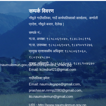
सम्पर्क विवरण
नौमूले गाउँपालिका, गाउँ कार्यपालिकाको कार्यालय, कर्णाली
प्रदेश, नौमूले बजार, दैलेख |
सम्पर्क नं.:
गा.पा. अध्यक्ष: ९८५८०६९०४०, ९८४८२०८९१६
गा.पा. उपाध्यक्ष: ९८५८०६९०४१, ९८४१०५१२७६
प्रमुख प्रशासकीय अधिकृत: ९८५८०६९०६०,
९८०२५४५८७०
सूचना अधिकारी: ९८५८०६९०४२, ९८४८१०७६७०
/naumulemun.gov.np/files/bhupendra_shahi.jpg
Email:
kcindra421@gmail.com
गाउँपालिका इमेल:
Email:
naumulegapa@gmail.com
,
prashasan.nrmp2080@gmail.com
,
ito.naumulemun@gmail.com
URL:
http://www.naumulemun.gov.np