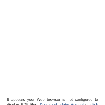
It appears your Web browser is not configured to
display PDF files.
Download adobe Acrobat
or
click