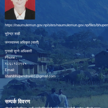
https://naumulemun.gov.np/sites/naumulemun.gov.np/files/bhupen
भुपेन्द्र शाही
जनस्वास्थ्य अधिकृत (सातौं)
गुनासो सुन्ने अधिकारी
Phone :
९८६८१२२९४५
Email:
shahibhupendra481@gmail.com
सम्पर्क विवरण