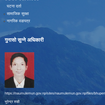
घटना दर्ता
सामाजिक सुरक्षा
नागरिक वडापत्र
गुनासो सुन्ने अधिकारी
https://naumulemun.gov.np/sites/naumulemun.gov.np/files/bhupen
भुपेन्द्र शाही