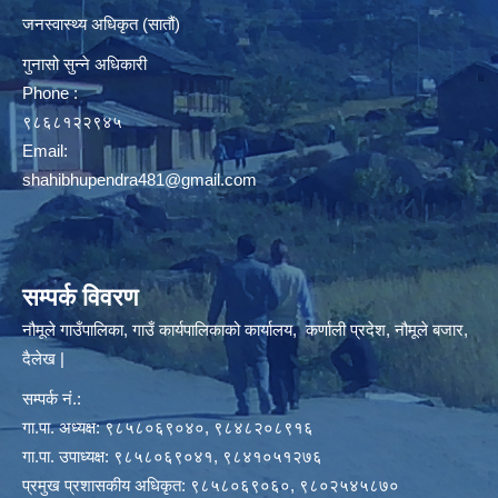
जनस्वास्थ्य अधिकृत (सातौं)
गुनासो सुन्ने अधिकारी
Phone :
९८६८१२२९४५
Email:
shahibhupendra481@gmail.com
सम्पर्क विवरण
नौमूले गाउँपालिका, गाउँ कार्यपालिकाको कार्यालय, कर्णाली प्रदेश, नौमूले बजार,
दैलेख |
सम्पर्क नं.:
गा.पा. अध्यक्ष: ९८५८०६९०४०, ९८४८२०८९१६
गा.पा. उपाध्यक्ष: ९८५८०६९०४१, ९८४१०५१२७६
प्रमुख प्रशासकीय अधिकृत: ९८५८०६९०६०, ९८०२५४५८७०