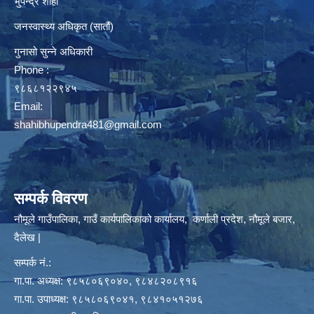
भुपेन्द्र शाही
जनस्वास्थ्य अधिकृत (सातौं)
गुनासो सुन्ने अधिकारी
Phone :
९८६८१२२९४५
Email:
shahibhupendra481@gmail.com
सम्पर्क विवरण
नौमूले गाउँपालिका, गाउँ कार्यपालिकाको कार्यालय, कर्णाली प्रदेश, नौमूले बजार,
दैलेख |
सम्पर्क नं.:
गा.पा. अध्यक्ष: ९८५८०६९०४०, ९८४८२०८९१६
गा.पा. उपाध्यक्ष: ९८५८०६९०४१, ९८४१०५१२७६