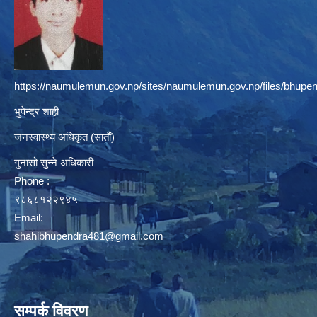
https://naumulemun.gov.np/sites/naumulemun.gov.np/files/bhupen
भुपेन्द्र शाही
जनस्वास्थ्य अधिकृत (सातौं)
गुनासो सुन्ने अधिकारी
Phone :
९८६८१२२९४५
Email:
shahibhupendra481@gmail.com
सम्पर्क विवरण