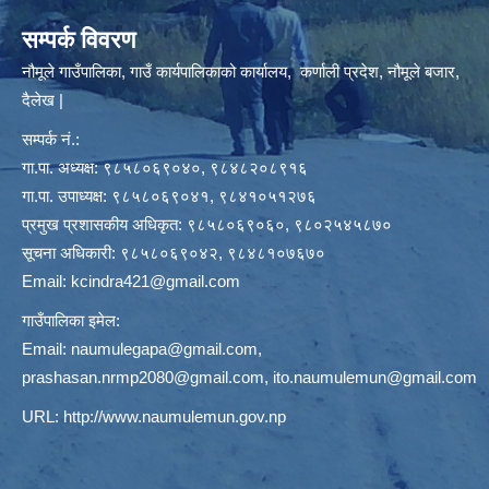
सम्पर्क विवरण
नौमूले गाउँपालिका, गाउँ कार्यपालिकाको कार्यालय, कर्णाली प्रदेश, नौमूले बजार,
दैलेख |
सम्पर्क नं.:
गा.पा. अध्यक्ष: ९८५८०६९०४०, ९८४८२०८९१६
गा.पा. उपाध्यक्ष: ९८५८०६९०४१, ९८४१०५१२७६
प्रमुख प्रशासकीय अधिकृत: ९८५८०६९०६०, ९८०२५४५८७०
सूचना अधिकारी: ९८५८०६९०४२, ९८४८१०७६७०
Email:
kcindra421@gmail.com
गाउँपालिका इमेल:
Email:
naumulegapa@gmail.com
,
prashasan.nrmp2080@gmail.com
,
ito.naumulemun@gmail.com
URL:
http://www.naumulemun.gov.np