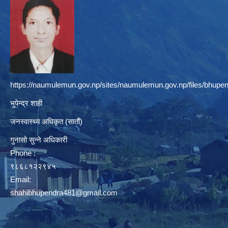
https://naumulemun.gov.np/sites/naumulemun.gov.np/files/bhupen
भुपेन्द्र शाही
जनस्वास्थ्य अधिकृत (सातौं)
गुनासो सुन्ने अधिकारी
Phone :
९८६८१२२९४५
Email:
shahibhupendra481@gmail.com