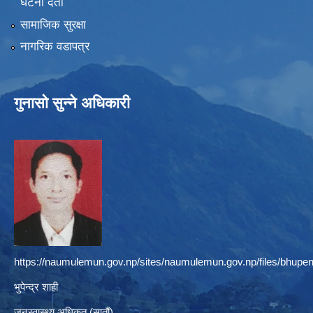
घटना दर्ता
सामाजिक सुरक्षा
नागरिक वडापत्र
गुनासो सुन्ने अधिकारी
https://naumulemun.gov.np/sites/naumulemun.gov.np/files/bhupen
भुपेन्द्र शाही
जनस्वास्थ्य अधिकृत (सातौं)