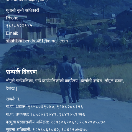
गुनासो सुन्ने अधिकारी
Phone :
९८६८१२२९४५
Email:
shahibhupendra481@gmail.com
सम्पर्क विवरण
नौमूले गाउँपालिका, गाउँ कार्यपालिकाको कार्यालय, कर्णाली प्रदेश, नौमूले बजार,
दैलेख |
सम्पर्क नं.:
गा.पा. अध्यक्ष: ९८५८०६९०४०, ९८४८२०८९१६
गा.पा. उपाध्यक्ष: ९८५८०६९०४१, ९८४१०५१२७६
प्रमुख प्रशासकीय अधिकृत: ९८५८०६९०६०, ९८०२५४५८७०
सूचना अधिकारी: ९८५८०६९०४२, ९८४८१०७६७०