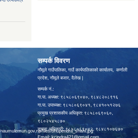
सम्पर्क विवरण
नौमूले गाउँपालिका, गाउँ कार्यपालिकाको कार्यालय, कर्णाली
प्रदेश, नौमूले बजार, दैलेख |
सम्पर्क नं.:
गा.पा. अध्यक्ष: ९८५८०६९०४०, ९८४८२०८९१६
गा.पा. उपाध्यक्ष: ९८५८०६९०४१, ९८४१०५१२७६
प्रमुख प्रशासकीय अधिकृत: ९८५८०६९०६०,
९८०२५४५८७०
सूचना अधिकारी: ९८५८०६९०४२, ९८४८१०७६७०
/naumulemun.gov.np/files/bhupendra_shahi.jpg
Email:
kcindra421@gmail.com