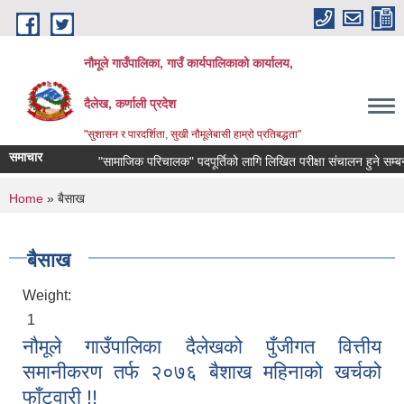
Skip to main content
नौमूले गाउँपालिका, गाउँ कार्यपालिकाको कार्यालय,
दैलेख, कर्णाली प्रदेश
"सुशासन र पारदर्शिता, सुखी नौमूलेबासी हाम्रो प्रतिबद्धता"
समाचार
"सामाजिक परिचालक" पदपूर्तिको लागि लिखित परीक्षा संचालन हुने सम्बन्धी सूच
You are here
Home
» बैसाख
बैसाख
Weight:
1
नौमूले गाउँपालिका दैलेखको पुँजीगत वित्तीय
समानीकरण तर्फ २०७६ बैशाख महिनाको खर्चको
फाँटवारी !!