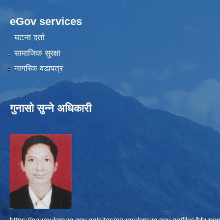
eGov services
घटना दर्ता
सामाजिक सुरक्षा
नागरिक वडापत्र
गुनासो सुन्ने अधिकारी
https://naumulemun.gov.np/sites/naumulemun.gov.np/files/bhupen