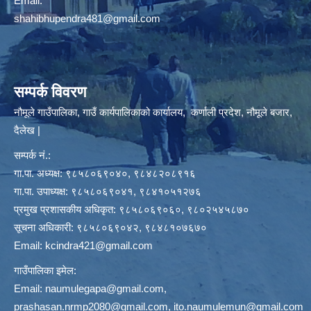
Email:
shahibhupendra481@gmail.com
सम्पर्क विवरण
नौमूले गाउँपालिका, गाउँ कार्यपालिकाको कार्यालय, कर्णाली प्रदेश, नौमूले बजार,
दैलेख |
सम्पर्क नं.:
गा.पा. अध्यक्ष: ९८५८०६९०४०, ९८४८२०८९१६
गा.पा. उपाध्यक्ष: ९८५८०६९०४१, ९८४१०५१२७६
प्रमुख प्रशासकीय अधिकृत: ९८५८०६९०६०, ९८०२५४५८७०
सूचना अधिकारी: ९८५८०६९०४२, ९८४८१०७६७०
Email:
kcindra421@gmail.com
गाउँपालिका इमेल:
Email:
naumulegapa@gmail.com
,
prashasan.nrmp2080@gmail.com
,
ito.naumulemun@gmail.com